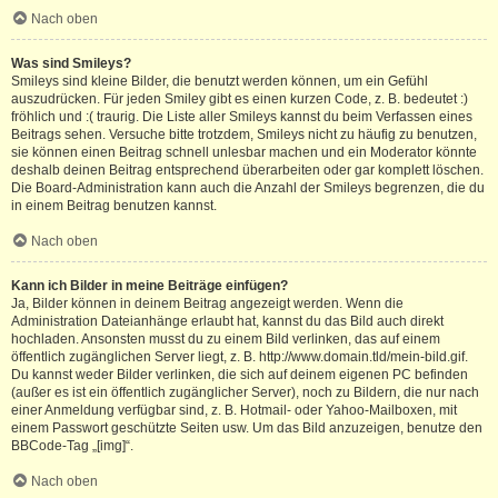
Nach oben
Was sind Smileys?
Smileys sind kleine Bilder, die benutzt werden können, um ein Gefühl
auszudrücken. Für jeden Smiley gibt es einen kurzen Code, z. B. bedeutet :)
fröhlich und :( traurig. Die Liste aller Smileys kannst du beim Verfassen eines
Beitrags sehen. Versuche bitte trotzdem, Smileys nicht zu häufig zu benutzen,
sie können einen Beitrag schnell unlesbar machen und ein Moderator könnte
deshalb deinen Beitrag entsprechend überarbeiten oder gar komplett löschen.
Die Board-Administration kann auch die Anzahl der Smileys begrenzen, die du
in einem Beitrag benutzen kannst.
Nach oben
Kann ich Bilder in meine Beiträge einfügen?
Ja, Bilder können in deinem Beitrag angezeigt werden. Wenn die
Administration Dateianhänge erlaubt hat, kannst du das Bild auch direkt
hochladen. Ansonsten musst du zu einem Bild verlinken, das auf einem
öffentlich zugänglichen Server liegt, z. B. http://www.domain.tld/mein-bild.gif.
Du kannst weder Bilder verlinken, die sich auf deinem eigenen PC befinden
(außer es ist ein öffentlich zugänglicher Server), noch zu Bildern, die nur nach
einer Anmeldung verfügbar sind, z. B. Hotmail- oder Yahoo-Mailboxen, mit
einem Passwort geschützte Seiten usw. Um das Bild anzuzeigen, benutze den
BBCode-Tag „[img]“.
Nach oben