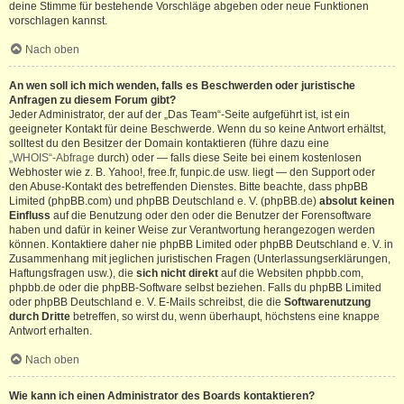
deine Stimme für bestehende Vorschläge abgeben oder neue Funktionen
vorschlagen kannst.
Nach oben
An wen soll ich mich wenden, falls es Beschwerden oder juristische
Anfragen zu diesem Forum gibt?
Jeder Administrator, der auf der „Das Team“-Seite aufgeführt ist, ist ein
geeigneter Kontakt für deine Beschwerde. Wenn du so keine Antwort erhältst,
solltest du den Besitzer der Domain kontaktieren (führe dazu eine
„WHOIS“-Abfrage
durch) oder — falls diese Seite bei einem kostenlosen
Webhoster wie z. B. Yahoo!, free.fr, funpic.de usw. liegt — den Support oder
den Abuse-Kontakt des betreffenden Dienstes. Bitte beachte, dass phpBB
Limited (phpBB.com) und phpBB Deutschland e. V. (phpBB.de)
absolut keinen
Einfluss
auf die Benutzung oder den oder die Benutzer der Forensoftware
haben und dafür in keiner Weise zur Verantwortung herangezogen werden
können. Kontaktiere daher nie phpBB Limited oder phpBB Deutschland e. V. in
Zusammenhang mit jeglichen juristischen Fragen (Unterlassungserklärungen,
Haftungsfragen usw.), die
sich nicht direkt
auf die Websiten phpbb.com,
phpbb.de oder die phpBB-Software selbst beziehen. Falls du phpBB Limited
oder phpBB Deutschland e. V. E-Mails schreibst, die die
Softwarenutzung
durch Dritte
betreffen, so wirst du, wenn überhaupt, höchstens eine knappe
Antwort erhalten.
Nach oben
Wie kann ich einen Administrator des Boards kontaktieren?