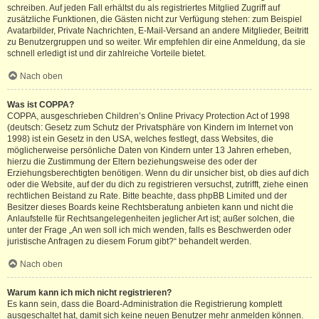
schreiben. Auf jeden Fall erhältst du als registriertes Mitglied Zugriff auf
zusätzliche Funktionen, die Gästen nicht zur Verfügung stehen: zum Beispiel
Avatarbilder, Private Nachrichten, E-Mail-Versand an andere Mitglieder, Beitritt
zu Benutzergruppen und so weiter. Wir empfehlen dir eine Anmeldung, da sie
schnell erledigt ist und dir zahlreiche Vorteile bietet.
Nach oben
Was ist COPPA?
COPPA, ausgeschrieben Children’s Online Privacy Protection Act of 1998
(deutsch: Gesetz zum Schutz der Privatsphäre von Kindern im Internet von
1998) ist ein Gesetz in den USA, welches festlegt, dass Websites, die
möglicherweise persönliche Daten von Kindern unter 13 Jahren erheben,
hierzu die Zustimmung der Eltern beziehungsweise des oder der
Erziehungsberechtigten benötigen. Wenn du dir unsicher bist, ob dies auf dich
oder die Website, auf der du dich zu registrieren versuchst, zutrifft, ziehe einen
rechtlichen Beistand zu Rate. Bitte beachte, dass phpBB Limited und der
Besitzer dieses Boards keine Rechtsberatung anbieten kann und nicht die
Anlaufstelle für Rechtsangelegenheiten jeglicher Art ist; außer solchen, die
unter der Frage „An wen soll ich mich wenden, falls es Beschwerden oder
juristische Anfragen zu diesem Forum gibt?“ behandelt werden.
Nach oben
Warum kann ich mich nicht registrieren?
Es kann sein, dass die Board-Administration die Registrierung komplett
ausgeschaltet hat, damit sich keine neuen Benutzer mehr anmelden können.