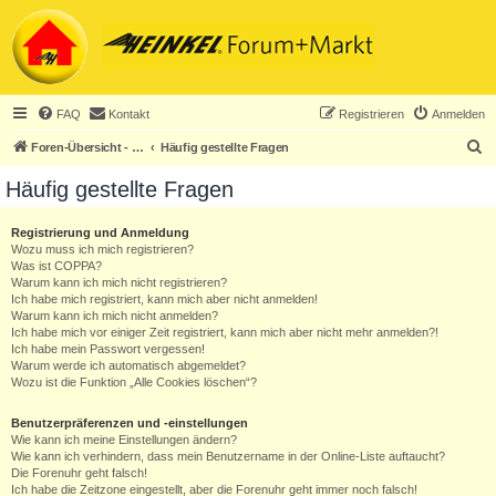
FAQ
Kontakt
Registrieren
Anmelden
S
Foren-Übersicht - ACHTUNG! Neuregistrierung nur noch für Heinkel-Club-Mitglieder!
Häufig gestellte Fragen
u
Häufig gestellte Fragen
c
h
Registrierung und Anmeldung
Wozu muss ich mich registrieren?
e
Was ist COPPA?
Warum kann ich mich nicht registrieren?
Ich habe mich registriert, kann mich aber nicht anmelden!
Warum kann ich mich nicht anmelden?
Ich habe mich vor einiger Zeit registriert, kann mich aber nicht mehr anmelden?!
Ich habe mein Passwort vergessen!
Warum werde ich automatisch abgemeldet?
Wozu ist die Funktion „Alle Cookies löschen“?
Benutzerpräferenzen und -einstellungen
Wie kann ich meine Einstellungen ändern?
Wie kann ich verhindern, dass mein Benutzername in der Online-Liste auftaucht?
Die Forenuhr geht falsch!
Ich habe die Zeitzone eingestellt, aber die Forenuhr geht immer noch falsch!