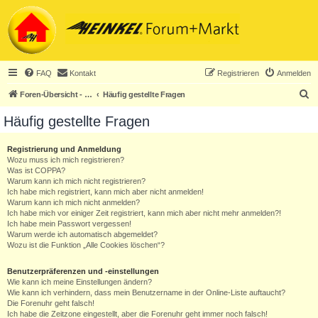
FAQ
Kontakt
Registrieren
Anmelden
S
Foren-Übersicht - ACHTUNG! Neuregistrierung nur noch für Heinkel-Club-Mitglieder!
Häufig gestellte Fragen
u
Häufig gestellte Fragen
c
h
Registrierung und Anmeldung
Wozu muss ich mich registrieren?
e
Was ist COPPA?
Warum kann ich mich nicht registrieren?
Ich habe mich registriert, kann mich aber nicht anmelden!
Warum kann ich mich nicht anmelden?
Ich habe mich vor einiger Zeit registriert, kann mich aber nicht mehr anmelden?!
Ich habe mein Passwort vergessen!
Warum werde ich automatisch abgemeldet?
Wozu ist die Funktion „Alle Cookies löschen“?
Benutzerpräferenzen und -einstellungen
Wie kann ich meine Einstellungen ändern?
Wie kann ich verhindern, dass mein Benutzername in der Online-Liste auftaucht?
Die Forenuhr geht falsch!
Ich habe die Zeitzone eingestellt, aber die Forenuhr geht immer noch falsch!