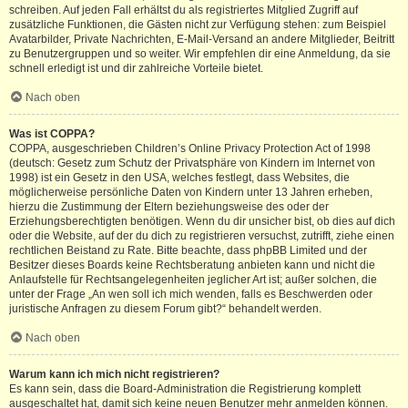
schreiben. Auf jeden Fall erhältst du als registriertes Mitglied Zugriff auf
zusätzliche Funktionen, die Gästen nicht zur Verfügung stehen: zum Beispiel
Avatarbilder, Private Nachrichten, E-Mail-Versand an andere Mitglieder, Beitritt
zu Benutzergruppen und so weiter. Wir empfehlen dir eine Anmeldung, da sie
schnell erledigt ist und dir zahlreiche Vorteile bietet.
Nach oben
Was ist COPPA?
COPPA, ausgeschrieben Children’s Online Privacy Protection Act of 1998
(deutsch: Gesetz zum Schutz der Privatsphäre von Kindern im Internet von
1998) ist ein Gesetz in den USA, welches festlegt, dass Websites, die
möglicherweise persönliche Daten von Kindern unter 13 Jahren erheben,
hierzu die Zustimmung der Eltern beziehungsweise des oder der
Erziehungsberechtigten benötigen. Wenn du dir unsicher bist, ob dies auf dich
oder die Website, auf der du dich zu registrieren versuchst, zutrifft, ziehe einen
rechtlichen Beistand zu Rate. Bitte beachte, dass phpBB Limited und der
Besitzer dieses Boards keine Rechtsberatung anbieten kann und nicht die
Anlaufstelle für Rechtsangelegenheiten jeglicher Art ist; außer solchen, die
unter der Frage „An wen soll ich mich wenden, falls es Beschwerden oder
juristische Anfragen zu diesem Forum gibt?“ behandelt werden.
Nach oben
Warum kann ich mich nicht registrieren?
Es kann sein, dass die Board-Administration die Registrierung komplett
ausgeschaltet hat, damit sich keine neuen Benutzer mehr anmelden können.