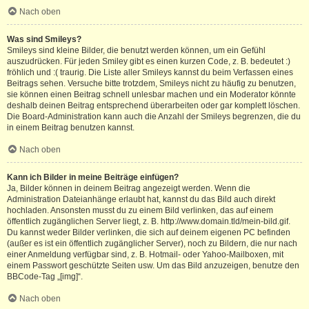
Nach oben
Was sind Smileys?
Smileys sind kleine Bilder, die benutzt werden können, um ein Gefühl
auszudrücken. Für jeden Smiley gibt es einen kurzen Code, z. B. bedeutet :)
fröhlich und :( traurig. Die Liste aller Smileys kannst du beim Verfassen eines
Beitrags sehen. Versuche bitte trotzdem, Smileys nicht zu häufig zu benutzen,
sie können einen Beitrag schnell unlesbar machen und ein Moderator könnte
deshalb deinen Beitrag entsprechend überarbeiten oder gar komplett löschen.
Die Board-Administration kann auch die Anzahl der Smileys begrenzen, die du
in einem Beitrag benutzen kannst.
Nach oben
Kann ich Bilder in meine Beiträge einfügen?
Ja, Bilder können in deinem Beitrag angezeigt werden. Wenn die
Administration Dateianhänge erlaubt hat, kannst du das Bild auch direkt
hochladen. Ansonsten musst du zu einem Bild verlinken, das auf einem
öffentlich zugänglichen Server liegt, z. B. http://www.domain.tld/mein-bild.gif.
Du kannst weder Bilder verlinken, die sich auf deinem eigenen PC befinden
(außer es ist ein öffentlich zugänglicher Server), noch zu Bildern, die nur nach
einer Anmeldung verfügbar sind, z. B. Hotmail- oder Yahoo-Mailboxen, mit
einem Passwort geschützte Seiten usw. Um das Bild anzuzeigen, benutze den
BBCode-Tag „[img]“.
Nach oben