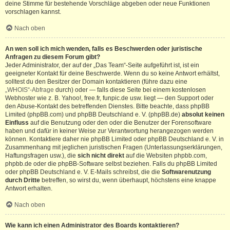
deine Stimme für bestehende Vorschläge abgeben oder neue Funktionen
vorschlagen kannst.
Nach oben
An wen soll ich mich wenden, falls es Beschwerden oder juristische
Anfragen zu diesem Forum gibt?
Jeder Administrator, der auf der „Das Team“-Seite aufgeführt ist, ist ein
geeigneter Kontakt für deine Beschwerde. Wenn du so keine Antwort erhältst,
solltest du den Besitzer der Domain kontaktieren (führe dazu eine
„WHOIS“-Abfrage
durch) oder — falls diese Seite bei einem kostenlosen
Webhoster wie z. B. Yahoo!, free.fr, funpic.de usw. liegt — den Support oder
den Abuse-Kontakt des betreffenden Dienstes. Bitte beachte, dass phpBB
Limited (phpBB.com) und phpBB Deutschland e. V. (phpBB.de)
absolut keinen
Einfluss
auf die Benutzung oder den oder die Benutzer der Forensoftware
haben und dafür in keiner Weise zur Verantwortung herangezogen werden
können. Kontaktiere daher nie phpBB Limited oder phpBB Deutschland e. V. in
Zusammenhang mit jeglichen juristischen Fragen (Unterlassungserklärungen,
Haftungsfragen usw.), die
sich nicht direkt
auf die Websiten phpbb.com,
phpbb.de oder die phpBB-Software selbst beziehen. Falls du phpBB Limited
oder phpBB Deutschland e. V. E-Mails schreibst, die die
Softwarenutzung
durch Dritte
betreffen, so wirst du, wenn überhaupt, höchstens eine knappe
Antwort erhalten.
Nach oben
Wie kann ich einen Administrator des Boards kontaktieren?