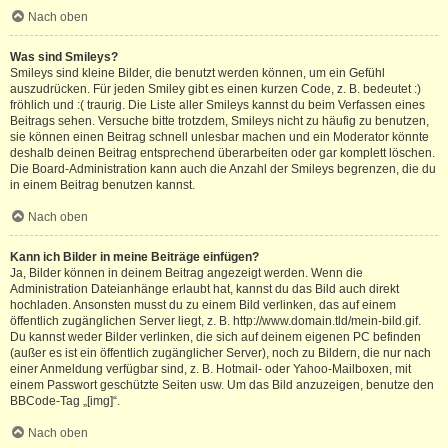
Nach oben
Was sind Smileys?
Smileys sind kleine Bilder, die benutzt werden können, um ein Gefühl
auszudrücken. Für jeden Smiley gibt es einen kurzen Code, z. B. bedeutet :)
fröhlich und :( traurig. Die Liste aller Smileys kannst du beim Verfassen eines
Beitrags sehen. Versuche bitte trotzdem, Smileys nicht zu häufig zu benutzen,
sie können einen Beitrag schnell unlesbar machen und ein Moderator könnte
deshalb deinen Beitrag entsprechend überarbeiten oder gar komplett löschen.
Die Board-Administration kann auch die Anzahl der Smileys begrenzen, die du
in einem Beitrag benutzen kannst.
Nach oben
Kann ich Bilder in meine Beiträge einfügen?
Ja, Bilder können in deinem Beitrag angezeigt werden. Wenn die
Administration Dateianhänge erlaubt hat, kannst du das Bild auch direkt
hochladen. Ansonsten musst du zu einem Bild verlinken, das auf einem
öffentlich zugänglichen Server liegt, z. B. http://www.domain.tld/mein-bild.gif.
Du kannst weder Bilder verlinken, die sich auf deinem eigenen PC befinden
(außer es ist ein öffentlich zugänglicher Server), noch zu Bildern, die nur nach
einer Anmeldung verfügbar sind, z. B. Hotmail- oder Yahoo-Mailboxen, mit
einem Passwort geschützte Seiten usw. Um das Bild anzuzeigen, benutze den
BBCode-Tag „[img]“.
Nach oben