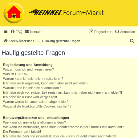
FAQ
Kontakt
Registrieren
Anmelden
S
Foren-Übersicht - ACHTUNG! Neuregistrierung nur noch für Heinkel-Club-Mitglieder!
Häufig gestellte Fragen
u
Häufig gestellte Fragen
c
h
Registrierung und Anmeldung
Wozu muss ich mich registrieren?
e
Was ist COPPA?
Warum kann ich mich nicht registrieren?
Ich habe mich registriert, kann mich aber nicht anmelden!
Warum kann ich mich nicht anmelden?
Ich habe mich vor einiger Zeit registriert, kann mich aber nicht mehr anmelden?!
Ich habe mein Passwort vergessen!
Warum werde ich automatisch abgemeldet?
Wozu ist die Funktion „Alle Cookies löschen“?
Benutzerpräferenzen und -einstellungen
Wie kann ich meine Einstellungen ändern?
Wie kann ich verhindern, dass mein Benutzername in der Online-Liste auftaucht?
Die Forenuhr geht falsch!
Ich habe die Zeitzone eingestellt, aber die Forenuhr geht immer noch falsch!