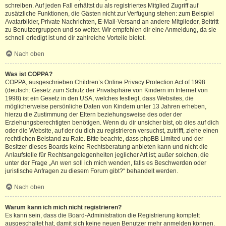
schreiben. Auf jeden Fall erhältst du als registriertes Mitglied Zugriff auf
zusätzliche Funktionen, die Gästen nicht zur Verfügung stehen: zum Beispiel
Avatarbilder, Private Nachrichten, E-Mail-Versand an andere Mitglieder, Beitritt
zu Benutzergruppen und so weiter. Wir empfehlen dir eine Anmeldung, da sie
schnell erledigt ist und dir zahlreiche Vorteile bietet.
Nach oben
Was ist COPPA?
COPPA, ausgeschrieben Children’s Online Privacy Protection Act of 1998
(deutsch: Gesetz zum Schutz der Privatsphäre von Kindern im Internet von
1998) ist ein Gesetz in den USA, welches festlegt, dass Websites, die
möglicherweise persönliche Daten von Kindern unter 13 Jahren erheben,
hierzu die Zustimmung der Eltern beziehungsweise des oder der
Erziehungsberechtigten benötigen. Wenn du dir unsicher bist, ob dies auf dich
oder die Website, auf der du dich zu registrieren versuchst, zutrifft, ziehe einen
rechtlichen Beistand zu Rate. Bitte beachte, dass phpBB Limited und der
Besitzer dieses Boards keine Rechtsberatung anbieten kann und nicht die
Anlaufstelle für Rechtsangelegenheiten jeglicher Art ist; außer solchen, die
unter der Frage „An wen soll ich mich wenden, falls es Beschwerden oder
juristische Anfragen zu diesem Forum gibt?“ behandelt werden.
Nach oben
Warum kann ich mich nicht registrieren?
Es kann sein, dass die Board-Administration die Registrierung komplett
ausgeschaltet hat, damit sich keine neuen Benutzer mehr anmelden können.