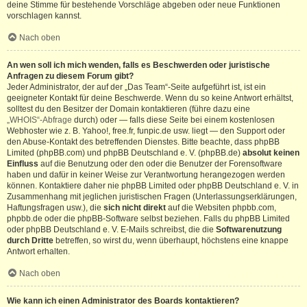
deine Stimme für bestehende Vorschläge abgeben oder neue Funktionen
vorschlagen kannst.
Nach oben
An wen soll ich mich wenden, falls es Beschwerden oder juristische
Anfragen zu diesem Forum gibt?
Jeder Administrator, der auf der „Das Team“-Seite aufgeführt ist, ist ein
geeigneter Kontakt für deine Beschwerde. Wenn du so keine Antwort erhältst,
solltest du den Besitzer der Domain kontaktieren (führe dazu eine
„WHOIS“-Abfrage
durch) oder — falls diese Seite bei einem kostenlosen
Webhoster wie z. B. Yahoo!, free.fr, funpic.de usw. liegt — den Support oder
den Abuse-Kontakt des betreffenden Dienstes. Bitte beachte, dass phpBB
Limited (phpBB.com) und phpBB Deutschland e. V. (phpBB.de)
absolut keinen
Einfluss
auf die Benutzung oder den oder die Benutzer der Forensoftware
haben und dafür in keiner Weise zur Verantwortung herangezogen werden
können. Kontaktiere daher nie phpBB Limited oder phpBB Deutschland e. V. in
Zusammenhang mit jeglichen juristischen Fragen (Unterlassungserklärungen,
Haftungsfragen usw.), die
sich nicht direkt
auf die Websiten phpbb.com,
phpbb.de oder die phpBB-Software selbst beziehen. Falls du phpBB Limited
oder phpBB Deutschland e. V. E-Mails schreibst, die die
Softwarenutzung
durch Dritte
betreffen, so wirst du, wenn überhaupt, höchstens eine knappe
Antwort erhalten.
Nach oben
Wie kann ich einen Administrator des Boards kontaktieren?