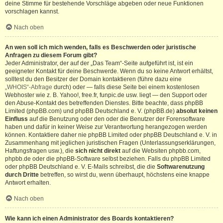
deine Stimme für bestehende Vorschläge abgeben oder neue Funktionen
vorschlagen kannst.
Nach oben
An wen soll ich mich wenden, falls es Beschwerden oder juristische
Anfragen zu diesem Forum gibt?
Jeder Administrator, der auf der „Das Team“-Seite aufgeführt ist, ist ein
geeigneter Kontakt für deine Beschwerde. Wenn du so keine Antwort erhältst,
solltest du den Besitzer der Domain kontaktieren (führe dazu eine
„WHOIS“-Abfrage
durch) oder — falls diese Seite bei einem kostenlosen
Webhoster wie z. B. Yahoo!, free.fr, funpic.de usw. liegt — den Support oder
den Abuse-Kontakt des betreffenden Dienstes. Bitte beachte, dass phpBB
Limited (phpBB.com) und phpBB Deutschland e. V. (phpBB.de)
absolut keinen
Einfluss
auf die Benutzung oder den oder die Benutzer der Forensoftware
haben und dafür in keiner Weise zur Verantwortung herangezogen werden
können. Kontaktiere daher nie phpBB Limited oder phpBB Deutschland e. V. in
Zusammenhang mit jeglichen juristischen Fragen (Unterlassungserklärungen,
Haftungsfragen usw.), die
sich nicht direkt
auf die Websiten phpbb.com,
phpbb.de oder die phpBB-Software selbst beziehen. Falls du phpBB Limited
oder phpBB Deutschland e. V. E-Mails schreibst, die die
Softwarenutzung
durch Dritte
betreffen, so wirst du, wenn überhaupt, höchstens eine knappe
Antwort erhalten.
Nach oben
Wie kann ich einen Administrator des Boards kontaktieren?