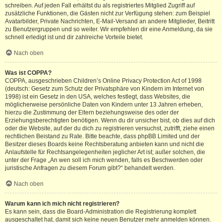
schreiben. Auf jeden Fall erhältst du als registriertes Mitglied Zugriff auf
zusätzliche Funktionen, die Gästen nicht zur Verfügung stehen: zum Beispiel
Avatarbilder, Private Nachrichten, E-Mail-Versand an andere Mitglieder, Beitritt
zu Benutzergruppen und so weiter. Wir empfehlen dir eine Anmeldung, da sie
schnell erledigt ist und dir zahlreiche Vorteile bietet.
Nach oben
Was ist COPPA?
COPPA, ausgeschrieben Children’s Online Privacy Protection Act of 1998
(deutsch: Gesetz zum Schutz der Privatsphäre von Kindern im Internet von
1998) ist ein Gesetz in den USA, welches festlegt, dass Websites, die
möglicherweise persönliche Daten von Kindern unter 13 Jahren erheben,
hierzu die Zustimmung der Eltern beziehungsweise des oder der
Erziehungsberechtigten benötigen. Wenn du dir unsicher bist, ob dies auf dich
oder die Website, auf der du dich zu registrieren versuchst, zutrifft, ziehe einen
rechtlichen Beistand zu Rate. Bitte beachte, dass phpBB Limited und der
Besitzer dieses Boards keine Rechtsberatung anbieten kann und nicht die
Anlaufstelle für Rechtsangelegenheiten jeglicher Art ist; außer solchen, die
unter der Frage „An wen soll ich mich wenden, falls es Beschwerden oder
juristische Anfragen zu diesem Forum gibt?“ behandelt werden.
Nach oben
Warum kann ich mich nicht registrieren?
Es kann sein, dass die Board-Administration die Registrierung komplett
ausgeschaltet hat, damit sich keine neuen Benutzer mehr anmelden können.