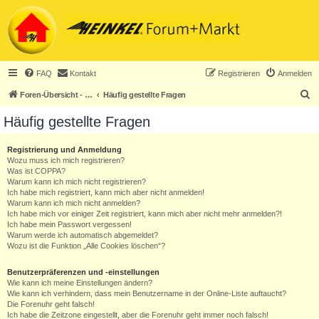
FAQ
Kontakt
Registrieren
Anmelden
S
Foren-Übersicht - ACHTUNG! Neuregistrierung nur noch für Heinkel-Club-Mitglieder!
Häufig gestellte Fragen
u
Häufig gestellte Fragen
c
h
Registrierung und Anmeldung
Wozu muss ich mich registrieren?
e
Was ist COPPA?
Warum kann ich mich nicht registrieren?
Ich habe mich registriert, kann mich aber nicht anmelden!
Warum kann ich mich nicht anmelden?
Ich habe mich vor einiger Zeit registriert, kann mich aber nicht mehr anmelden?!
Ich habe mein Passwort vergessen!
Warum werde ich automatisch abgemeldet?
Wozu ist die Funktion „Alle Cookies löschen“?
Benutzerpräferenzen und -einstellungen
Wie kann ich meine Einstellungen ändern?
Wie kann ich verhindern, dass mein Benutzername in der Online-Liste auftaucht?
Die Forenuhr geht falsch!
Ich habe die Zeitzone eingestellt, aber die Forenuhr geht immer noch falsch!