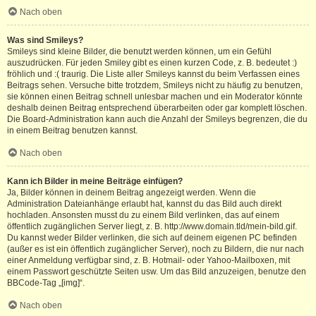
Nach oben
Was sind Smileys?
Smileys sind kleine Bilder, die benutzt werden können, um ein Gefühl
auszudrücken. Für jeden Smiley gibt es einen kurzen Code, z. B. bedeutet :)
fröhlich und :( traurig. Die Liste aller Smileys kannst du beim Verfassen eines
Beitrags sehen. Versuche bitte trotzdem, Smileys nicht zu häufig zu benutzen,
sie können einen Beitrag schnell unlesbar machen und ein Moderator könnte
deshalb deinen Beitrag entsprechend überarbeiten oder gar komplett löschen.
Die Board-Administration kann auch die Anzahl der Smileys begrenzen, die du
in einem Beitrag benutzen kannst.
Nach oben
Kann ich Bilder in meine Beiträge einfügen?
Ja, Bilder können in deinem Beitrag angezeigt werden. Wenn die
Administration Dateianhänge erlaubt hat, kannst du das Bild auch direkt
hochladen. Ansonsten musst du zu einem Bild verlinken, das auf einem
öffentlich zugänglichen Server liegt, z. B. http://www.domain.tld/mein-bild.gif.
Du kannst weder Bilder verlinken, die sich auf deinem eigenen PC befinden
(außer es ist ein öffentlich zugänglicher Server), noch zu Bildern, die nur nach
einer Anmeldung verfügbar sind, z. B. Hotmail- oder Yahoo-Mailboxen, mit
einem Passwort geschützte Seiten usw. Um das Bild anzuzeigen, benutze den
BBCode-Tag „[img]“.
Nach oben