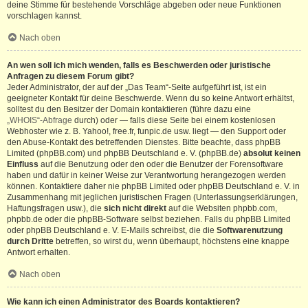
deine Stimme für bestehende Vorschläge abgeben oder neue Funktionen
vorschlagen kannst.
Nach oben
An wen soll ich mich wenden, falls es Beschwerden oder juristische
Anfragen zu diesem Forum gibt?
Jeder Administrator, der auf der „Das Team“-Seite aufgeführt ist, ist ein
geeigneter Kontakt für deine Beschwerde. Wenn du so keine Antwort erhältst,
solltest du den Besitzer der Domain kontaktieren (führe dazu eine
„WHOIS“-Abfrage
durch) oder — falls diese Seite bei einem kostenlosen
Webhoster wie z. B. Yahoo!, free.fr, funpic.de usw. liegt — den Support oder
den Abuse-Kontakt des betreffenden Dienstes. Bitte beachte, dass phpBB
Limited (phpBB.com) und phpBB Deutschland e. V. (phpBB.de)
absolut keinen
Einfluss
auf die Benutzung oder den oder die Benutzer der Forensoftware
haben und dafür in keiner Weise zur Verantwortung herangezogen werden
können. Kontaktiere daher nie phpBB Limited oder phpBB Deutschland e. V. in
Zusammenhang mit jeglichen juristischen Fragen (Unterlassungserklärungen,
Haftungsfragen usw.), die
sich nicht direkt
auf die Websiten phpbb.com,
phpbb.de oder die phpBB-Software selbst beziehen. Falls du phpBB Limited
oder phpBB Deutschland e. V. E-Mails schreibst, die die
Softwarenutzung
durch Dritte
betreffen, so wirst du, wenn überhaupt, höchstens eine knappe
Antwort erhalten.
Nach oben
Wie kann ich einen Administrator des Boards kontaktieren?