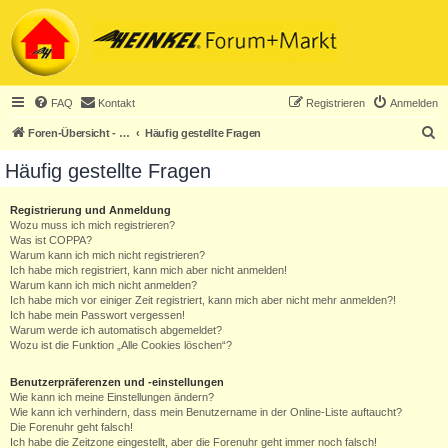
FAQ
Kontakt
Registrieren
Anmelden
S
Foren-Übersicht - ACHTUNG! Neuregistrierung nur noch für Heinkel-Club-Mitglieder!
Häufig gestellte Fragen
u
Häufig gestellte Fragen
c
h
Registrierung und Anmeldung
Wozu muss ich mich registrieren?
e
Was ist COPPA?
Warum kann ich mich nicht registrieren?
Ich habe mich registriert, kann mich aber nicht anmelden!
Warum kann ich mich nicht anmelden?
Ich habe mich vor einiger Zeit registriert, kann mich aber nicht mehr anmelden?!
Ich habe mein Passwort vergessen!
Warum werde ich automatisch abgemeldet?
Wozu ist die Funktion „Alle Cookies löschen“?
Benutzerpräferenzen und -einstellungen
Wie kann ich meine Einstellungen ändern?
Wie kann ich verhindern, dass mein Benutzername in der Online-Liste auftaucht?
Die Forenuhr geht falsch!
Ich habe die Zeitzone eingestellt, aber die Forenuhr geht immer noch falsch!