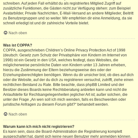
schreiben. Auf jeden Fall erhältst du als registriertes Mitglied Zugriff auf
zusätzliche Funktionen, die Gästen nicht zur Verfügung stehen: zum Beispiel
Avatarbilder, Private Nachrichten, E-Mail-Versand an andere Mitglieder, Beitritt
zu Benutzergruppen und so weiter. Wir empfehlen dir eine Anmeldung, da sie
schnell erledigt ist und dir zahlreiche Vorteile bietet.
Nach oben
Was ist COPPA?
COPPA, ausgeschrieben Children’s Online Privacy Protection Act of 1998
(deutsch: Gesetz zum Schutz der Privatsphäre von Kindern im Internet von
1998) ist ein Gesetz in den USA, welches festlegt, dass Websites, die
möglicherweise persönliche Daten von Kindern unter 13 Jahren erheben,
hierzu die Zustimmung der Eltern beziehungsweise des oder der
Erziehungsberechtigten benötigen. Wenn du dir unsicher bist, ob dies auf dich
oder die Website, auf der du dich zu registrieren versuchst, zutrifft, ziehe einen
rechtlichen Beistand zu Rate. Bitte beachte, dass phpBB Limited und der
Besitzer dieses Boards keine Rechtsberatung anbieten kann und nicht die
Anlaufstelle für Rechtsangelegenheiten jeglicher Art ist; außer solchen, die
unter der Frage „An wen soll ich mich wenden, falls es Beschwerden oder
juristische Anfragen zu diesem Forum gibt?“ behandelt werden.
Nach oben
Warum kann ich mich nicht registrieren?
Es kann sein, dass die Board-Administration die Registrierung komplett
ausgeschaltet hat, damit sich keine neuen Benutzer mehr anmelden können.