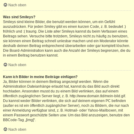
Nach oben
Was sind Smileys?
Smileys sind kleine Bilder, die benutzt werden können, um ein Gefühl
auszudrücken. Für jeden Smiley gibt es einen kurzen Code, z. B. bedeutet :)
fröhlich und :( traurig. Die Liste aller Smileys kannst du beim Verfassen eines
Beitrags sehen. Versuche bitte trotzdem, Smileys nicht zu häufig zu benutzen,
sie können einen Beitrag schnell unlesbar machen und ein Moderator könnte
deshalb deinen Beitrag entsprechend überarbeiten oder gar komplett löschen.
Die Board-Administration kann auch die Anzahl der Smileys begrenzen, die du
in einem Beitrag benutzen kannst.
Nach oben
Kann ich Bilder in meine Beiträge einfügen?
Ja, Bilder können in deinem Beitrag angezeigt werden. Wenn die
Administration Dateianhänge erlaubt hat, kannst du das Bild auch direkt
hochladen. Ansonsten musst du zu einem Bild verlinken, das auf einem
öffentlich zugänglichen Server liegt, z. B. http://www.domain.tld/mein-bild.gif.
Du kannst weder Bilder verlinken, die sich auf deinem eigenen PC befinden
(außer es ist ein öffentlich zugänglicher Server), noch zu Bildern, die nur nach
einer Anmeldung verfügbar sind, z. B. Hotmail- oder Yahoo-Mailboxen, mit
einem Passwort geschützte Seiten usw. Um das Bild anzuzeigen, benutze den
BBCode-Tag „[img]“.
Nach oben