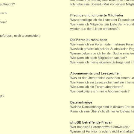
auftaucht?
Ich habe eine Spam-E-Mail von einem Mitgli
alsch!
Freunde und ignorierte Mitglieder
Wozu benötige ich die Listen der Freunde un
rden?
Wie kann ich Mitglieder zur Liste der Freund
wieder aus den Listen entfernen?
fgefordert, mich anzumelden.
Die Foren durchsuchen
Wie kann ich ein Forum oder mehrere For
Weshalb erhalte ich bei der Suche keine Er
Warum bekomme ich bei der Suche eine lee
Wie kann ich nach Mitgliedern suchen?
Wie kann ich meine eigenen Beiträge und T
Abonnements und Lesezeichen
Was ist der Unterschied zwischen einem L
Wie kann ich ein Lesezeichen auf ein Them
Wie kann ich ein Forum abonnieren?
Wie deaktiviere ich meine Abonnements?
gs?
Dateianhänge
Welche Dateianhänge sind in diesem Forum
Kann ich eine Übersicht all meiner Dateian
phpBB betreffende Fragen
Wer hat diese Forensoftware entwickelt?
Warum ist Funktion x oder y nicht enthalten