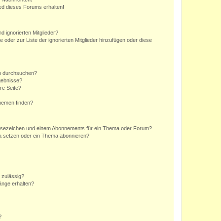
ed dieses Forums erhalten!
d ignorierten Mitglieder?
e oder zur Liste der ignorierten Mitglieder hinzufügen oder diese
en durchsuchen?
gebnisse?
re Seite?
hemen finden?
esezeichen und einem Abonnements für ein Thema oder Forum?
a setzen oder ein Thema abonnieren?
 zulässig?
hänge erhalten?
?