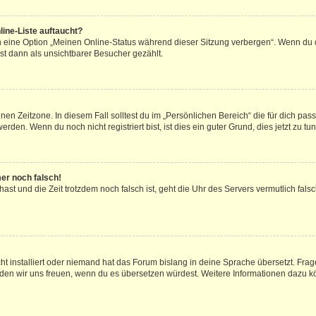
ine-Liste auftaucht?
n eine Option „Meinen Online-Status während dieser Sitzung verbergen“. Wenn du d
st dann als unsichtbarer Besucher gezählt.
en Zeitzone. In diesem Fall solltest du im „Persönlichen Bereich“ die für dich passe
den. Wenn du noch nicht registriert bist, ist dies ein guter Grund, dies jetzt zu tun
mer noch falsch!
t hast und die Zeit trotzdem noch falsch ist, geht die Uhr des Servers vermutlich fal
t installiert oder niemand hat das Forum bislang in deine Sprache übersetzt. Frag
, würden wir uns freuen, wenn du es übersetzen würdest. Weitere Informationen dazu