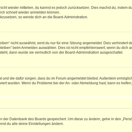
 nicht wieder mitteilen, du kannst es jedoch zurücksetzen. Dies machst du, indem 
 dich schnell wieder anmelden können.
ückzusetzen, so wende dich an die Board-Administration.
en“ nicht auswählst, wirst du nur für eine Sitzung angemeldet. Dies verhindert 
leiben“ beim Anmelden auswählen. Dies ist nicht empfehlenswert, wenn du dich an
 steht, dann wurde sie vermutlich von der Board-Administration ausgeschaltet.
 hat und die dafür sorgen, dass du im Forum angemeldet bleibst. Außerdem ermögli
tiviert wurden. Wenn du Probleme bei der An- oder Abmeldung hast, kann es helfen
n in der Datenbank des Boards gespeichert. Um diese zu ändern, gehe in den „Persö
nst du alle deine Einstellungen ändern.