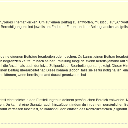
„Neues Thema“ klicken. Um auf einen Beitrag zu antworten, musst du auf „Antworte
e Berechtigungen sind jeweils am Ende der Foren- und der Beitragsansicht aufgeliste
r deine eigenen Beiträge bearbeiten oder löschen. Du kannst einen Beitrag bearbe
inen begrenzten Zeitraum nach seiner Erstellung möglich. Wenn bereits jemand auf de
 die Anzahl als auch der letzte Zeitpunkt der Bearbeitungen angezeigt. Dieser Hi
en Beitrag überarbeitet hat. Diese können jedoch, falls sie es für nötig halten, ei
hen können, wenn bereits jemand darauf geantwortet hat.
st eine solche in den Einstellungen in deinem persönlichen Bereich entwerfen. Na
eren. Du kannst eine Signatur auch hinzufügen, indem du in deinem persönlichen 
atur verfassen möchtest, so kannst du dort einfach das Kontrollkästchen „Signatu