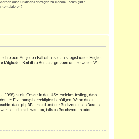
hwerden oder juristische Anfragen zu diesem Forum gibt?
s kontaktieren?
chreiben. Auf jeden Fall erhältst du als registriertes Mitglied
e Mitglieder, Beitritt zu Benutzergruppen und so weiter. Wir
n 1998) ist ein Gesetz in den USA, welches festlegt, dass
der der Erziehungsberechtigten benötigen. Wenn du dir
te beachte, dass phpBB Limited und der Besitzer dieses Boards
An wen soll ich mich wenden, falls es Beschwerden oder