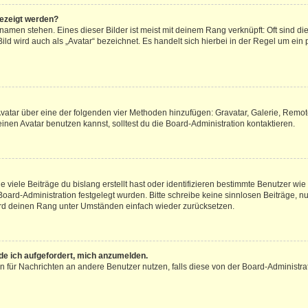
gezeigt werden?
amen stehen. Eines dieser Bilder ist meist mit deinem Rang verknüpft: Oft sind di
ld wird auch als „Avatar“ bezeichnet. Es handelt sich hierbei in der Regel um ein
 Avatar über eine der folgenden vier Methoden hinzufügen: Gravatar, Galerie, Rem
en Avatar benutzen kannst, solltest du die Board-Administration kontaktieren.
viele Beiträge du bislang erstellt hast oder identifizieren bestimmte Benutzer w
 Board-Administration festgelegt wurden. Bitte schreibe keine sinnlosen Beiträge
wird deinen Rang unter Umständen einfach wieder zurücksetzen.
rde ich aufgefordert, mich anzumelden.
ion für Nachrichten an andere Benutzer nutzen, falls diese von der Board-Administ