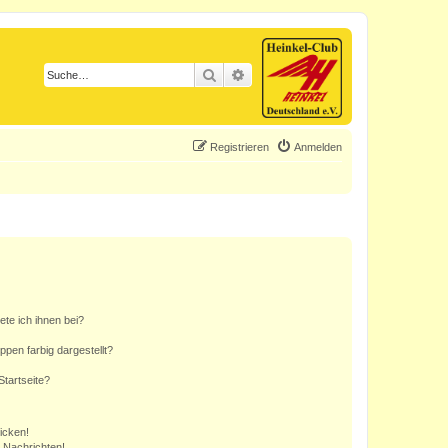
Suche
Erweiterte Suche
Registrieren
Anmelden
ete ich ihnen bei?
en farbig dargestellt?
tartseite?
icken!
 Nachrichten!