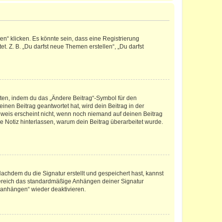
n“ klicken. Es könnte sein, dass eine Registrierung
t. Z. B. „Du darfst neue Themen erstellen“, „Du darfst
iten, indem du das „Ändere Beitrag“-Symbol für den
inen Beitrag geantwortet hat, wird dein Beitrag in der
nweis erscheint nicht, wenn noch niemand auf deinen Beitrag
ne Notiz hinterlassen, warum dein Beitrag überarbeitet wurde.
chdem du die Signatur erstellt und gespeichert hast, kannst
Bereich das standardmäßige Anhängen deiner Signatur
r anhängen“ wieder deaktivieren.