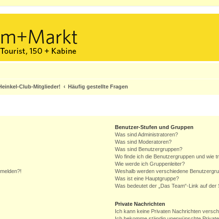
einkel-Club-Mitglieder!
Häufig gestellte Fragen
Benutzer-Stufen und Gruppen
Was sind Administratoren?
Was sind Moderatoren?
Was sind Benutzergruppen?
Wo finde ich die Benutzergruppen und wie tr
Wie werde ich Gruppenleiter?
anmelden?!
Weshalb werden verschiedene Benutzergrupp
Was ist eine Hauptgruppe?
Was bedeutet der „Das Team“-Link auf der S
Private Nachrichten
Ich kann keine Privaten Nachrichten versch
Ich bekomme ständig unerwünschte Private