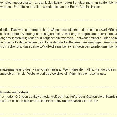
g komplett ausgeschaltet hat, damit sich keine neuen Benutzer mehr anmelden könn
 wurden. Um Hilfe zu erhalten, wende dich an die Board-Administration.
 richtige Passwort eingegeben hast. Wenn diese stimmen, dann gibt es zwei Mögl
tern oder deiner Erziehungsberechtigten den Anweisungen folgen, die du erhalten ha
u angemeldeten Mitglieder erst freigeschaltet werden – entweder musst du dies selbs
. Wenn du eine E-Mail erhalten hast, folge den dort enthaltenen Anweisungen. Ansons
 dir sicher bist, dass deine E-Mail-Adresse korrekt eingegeben wurde, dann kontak
Benutzername und dein Passwort richtig sind. Wenn dies der Fall ist, wende dich a
ionsproblem mit der Website vorliegt, welches ein Administrator lösen muss.
icht mehr anmelden?!
erschieden Gründen deaktiviert oder gelöscht hat. Außerdem löschen viele Boards r
triere dich einfach erneut und nimm aktiv an den Diskussionen teil!