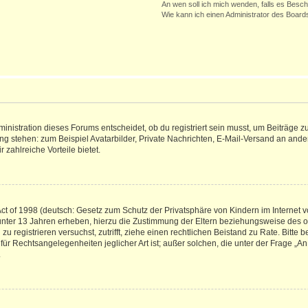
An wen soll ich mich wenden, falls es Besc
Wie kann ich einen Administrator des Board
istration dieses Forums entscheidet, ob du registriert sein musst, um Beiträge zu s
ung stehen: zum Beispiel Avatarbilder, Private Nachrichten, E-Mail-Versand an ander
 zahlreiche Vorteile bietet.
t of 1998 (deutsch: Gesetz zum Schutz der Privatsphäre von Kindern im Internet vo
unter 13 Jahren erheben, hierzu die Zustimmung der Eltern beziehungsweise des o
h zu registrieren versuchst, zutrifft, ziehe einen rechtlichen Beistand zu Rate. Bit
für Rechtsangelegenheiten jeglicher Art ist; außer solchen, die unter der Frage „
.