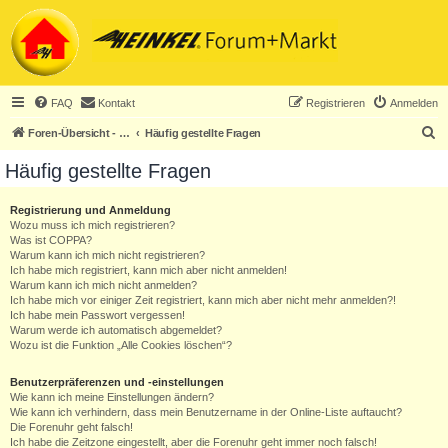
FAQ
Kontakt
Registrieren
Anmelden
S
Foren-Übersicht - ACHTUNG! Neuregistrierung nur noch für Heinkel-Club-Mitglieder!
Häufig gestellte Fragen
u
Häufig gestellte Fragen
c
h
Registrierung und Anmeldung
Wozu muss ich mich registrieren?
e
Was ist COPPA?
Warum kann ich mich nicht registrieren?
Ich habe mich registriert, kann mich aber nicht anmelden!
Warum kann ich mich nicht anmelden?
Ich habe mich vor einiger Zeit registriert, kann mich aber nicht mehr anmelden?!
Ich habe mein Passwort vergessen!
Warum werde ich automatisch abgemeldet?
Wozu ist die Funktion „Alle Cookies löschen“?
Benutzerpräferenzen und -einstellungen
Wie kann ich meine Einstellungen ändern?
Wie kann ich verhindern, dass mein Benutzername in der Online-Liste auftaucht?
Die Forenuhr geht falsch!
Ich habe die Zeitzone eingestellt, aber die Forenuhr geht immer noch falsch!