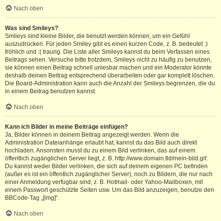
Nach oben
Was sind Smileys?
Smileys sind kleine Bilder, die benutzt werden können, um ein Gefühl
auszudrücken. Für jeden Smiley gibt es einen kurzen Code, z. B. bedeutet :)
fröhlich und :( traurig. Die Liste aller Smileys kannst du beim Verfassen eines
Beitrags sehen. Versuche bitte trotzdem, Smileys nicht zu häufig zu benutzen,
sie können einen Beitrag schnell unlesbar machen und ein Moderator könnte
deshalb deinen Beitrag entsprechend überarbeiten oder gar komplett löschen.
Die Board-Administration kann auch die Anzahl der Smileys begrenzen, die du
in einem Beitrag benutzen kannst.
Nach oben
Kann ich Bilder in meine Beiträge einfügen?
Ja, Bilder können in deinem Beitrag angezeigt werden. Wenn die
Administration Dateianhänge erlaubt hat, kannst du das Bild auch direkt
hochladen. Ansonsten musst du zu einem Bild verlinken, das auf einem
öffentlich zugänglichen Server liegt, z. B. http://www.domain.tld/mein-bild.gif.
Du kannst weder Bilder verlinken, die sich auf deinem eigenen PC befinden
(außer es ist ein öffentlich zugänglicher Server), noch zu Bildern, die nur nach
einer Anmeldung verfügbar sind, z. B. Hotmail- oder Yahoo-Mailboxen, mit
einem Passwort geschützte Seiten usw. Um das Bild anzuzeigen, benutze den
BBCode-Tag „[img]“.
Nach oben