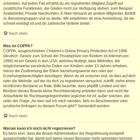
schreiben. Auf jeden Fall erhältst du als registriertes Mitglied Zugriff auf
zusätzliche Funktionen, die Gästen nicht zur Verfügung stehen: zum Beispiel
Avatarbilder, Private Nachrichten, E-Mail-Versand an andere Mitglieder, Beitritt
zu Benutzergruppen und so weiter. Wir empfehlen dir eine Anmeldung, da sie
schnell erledigt ist und dir zahlreiche Vorteile bietet.
Nach oben
Was ist COPPA?
COPPA, ausgeschrieben Children’s Online Privacy Protection Act of 1998
(deutsch: Gesetz zum Schutz der Privatsphäre von Kindern im Internet von
1998) ist ein Gesetz in den USA, welches festlegt, dass Websites, die
möglicherweise persönliche Daten von Kindern unter 13 Jahren erheben,
hierzu die Zustimmung der Eltern beziehungsweise des oder der
Erziehungsberechtigten benötigen. Wenn du dir unsicher bist, ob dies auf dich
oder die Website, auf der du dich zu registrieren versuchst, zutrifft, ziehe einen
rechtlichen Beistand zu Rate. Bitte beachte, dass phpBB Limited und der
Besitzer dieses Boards keine Rechtsberatung anbieten kann und nicht die
Anlaufstelle für Rechtsangelegenheiten jeglicher Art ist; außer solchen, die
unter der Frage „An wen soll ich mich wenden, falls es Beschwerden oder
juristische Anfragen zu diesem Forum gibt?“ behandelt werden.
Nach oben
Warum kann ich mich nicht registrieren?
Es kann sein, dass die Board-Administration die Registrierung komplett
ausgeschaltet hat, damit sich keine neuen Benutzer mehr anmelden können.