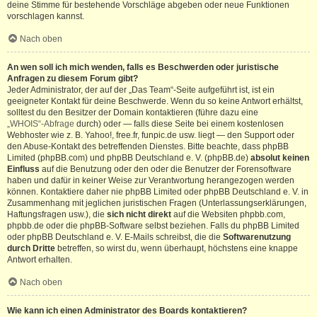
deine Stimme für bestehende Vorschläge abgeben oder neue Funktionen
vorschlagen kannst.
Nach oben
An wen soll ich mich wenden, falls es Beschwerden oder juristische
Anfragen zu diesem Forum gibt?
Jeder Administrator, der auf der „Das Team“-Seite aufgeführt ist, ist ein
geeigneter Kontakt für deine Beschwerde. Wenn du so keine Antwort erhältst,
solltest du den Besitzer der Domain kontaktieren (führe dazu eine
„WHOIS“-Abfrage
durch) oder — falls diese Seite bei einem kostenlosen
Webhoster wie z. B. Yahoo!, free.fr, funpic.de usw. liegt — den Support oder
den Abuse-Kontakt des betreffenden Dienstes. Bitte beachte, dass phpBB
Limited (phpBB.com) und phpBB Deutschland e. V. (phpBB.de)
absolut keinen
Einfluss
auf die Benutzung oder den oder die Benutzer der Forensoftware
haben und dafür in keiner Weise zur Verantwortung herangezogen werden
können. Kontaktiere daher nie phpBB Limited oder phpBB Deutschland e. V. in
Zusammenhang mit jeglichen juristischen Fragen (Unterlassungserklärungen,
Haftungsfragen usw.), die
sich nicht direkt
auf die Websiten phpbb.com,
phpbb.de oder die phpBB-Software selbst beziehen. Falls du phpBB Limited
oder phpBB Deutschland e. V. E-Mails schreibst, die die
Softwarenutzung
durch Dritte
betreffen, so wirst du, wenn überhaupt, höchstens eine knappe
Antwort erhalten.
Nach oben
Wie kann ich einen Administrator des Boards kontaktieren?