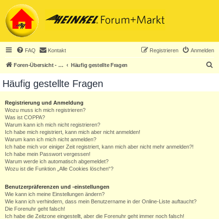
FAQ
Kontakt
Registrieren
Anmelden
S
Foren-Übersicht - ACHTUNG! Neuregistrierung nur noch für Heinkel-Club-Mitglieder!
Häufig gestellte Fragen
u
Häufig gestellte Fragen
c
h
Registrierung und Anmeldung
Wozu muss ich mich registrieren?
e
Was ist COPPA?
Warum kann ich mich nicht registrieren?
Ich habe mich registriert, kann mich aber nicht anmelden!
Warum kann ich mich nicht anmelden?
Ich habe mich vor einiger Zeit registriert, kann mich aber nicht mehr anmelden?!
Ich habe mein Passwort vergessen!
Warum werde ich automatisch abgemeldet?
Wozu ist die Funktion „Alle Cookies löschen“?
Benutzerpräferenzen und -einstellungen
Wie kann ich meine Einstellungen ändern?
Wie kann ich verhindern, dass mein Benutzername in der Online-Liste auftaucht?
Die Forenuhr geht falsch!
Ich habe die Zeitzone eingestellt, aber die Forenuhr geht immer noch falsch!