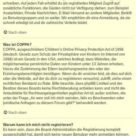
schreiben. Auf jeden Fall erhältst du als registriertes Mitglied Zugriff auf
zusätzliche Funktionen, die Gästen nicht zur Verfügung stehen: zum Beispiel
Avatarbilder, Private Nachrichten, E-Mail-Versand an andere Mitglieder, Beitritt
zu Benutzergruppen und so weiter. Wir empfehlen dir eine Anmeldung, da sie
schnell erledigt ist und dir zahlreiche Vorteile bietet.
Nach oben
Was ist COPPA?
COPPA, ausgeschrieben Children’s Online Privacy Protection Act of 1998
(deutsch: Gesetz zum Schutz der Privatsphäre von Kindern im Internet von
1998) ist ein Gesetz in den USA, welches festlegt, dass Websites, die
möglicherweise persönliche Daten von Kindern unter 13 Jahren erheben,
hierzu die Zustimmung der Eltern beziehungsweise des oder der
Erziehungsberechtigten benötigen. Wenn du dir unsicher bist, ob dies auf dich
oder die Website, auf der du dich zu registrieren versuchst, zutrifft, ziehe einen
rechtlichen Beistand zu Rate. Bitte beachte, dass phpBB Limited und der
Besitzer dieses Boards keine Rechtsberatung anbieten kann und nicht die
Anlaufstelle für Rechtsangelegenheiten jeglicher Art ist; außer solchen, die
unter der Frage „An wen soll ich mich wenden, falls es Beschwerden oder
juristische Anfragen zu diesem Forum gibt?“ behandelt werden.
Nach oben
Warum kann ich mich nicht registrieren?
Es kann sein, dass die Board-Administration die Registrierung komplett
ausgeschaltet hat, damit sich keine neuen Benutzer mehr anmelden können.