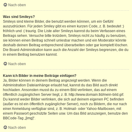
Nach oben
Was sind Smileys?
Smileys sind kleine Bilder, die benutzt werden können, um ein Gefühl
auszudrücken. Für jeden Smiley gibt es einen kurzen Code, z. B. bedeutet :)
fröhlich und :( traurig. Die Liste aller Smileys kannst du beim Verfassen eines
Beitrags sehen. Versuche bitte trotzdem, Smileys nicht zu häufig zu benutzen,
sie können einen Beitrag schnell unlesbar machen und ein Moderator könnte
deshalb deinen Beitrag entsprechend überarbeiten oder gar komplett löschen.
Die Board-Administration kann auch die Anzahl der Smileys begrenzen, die du
in einem Beitrag benutzen kannst.
Nach oben
Kann ich Bilder in meine Beiträge einfügen?
Ja, Bilder können in deinem Beitrag angezeigt werden. Wenn die
Administration Dateianhänge erlaubt hat, kannst du das Bild auch direkt
hochladen. Ansonsten musst du zu einem Bild verlinken, das auf einem
öffentlich zugänglichen Server liegt, z. B. http://www.domain.tld/mein-bild.gif.
Du kannst weder Bilder verlinken, die sich auf deinem eigenen PC befinden
(außer es ist ein öffentlich zugänglicher Server), noch zu Bildern, die nur nach
einer Anmeldung verfügbar sind, z. B. Hotmail- oder Yahoo-Mailboxen, mit
einem Passwort geschützte Seiten usw. Um das Bild anzuzeigen, benutze den
BBCode-Tag „[img]“.
Nach oben