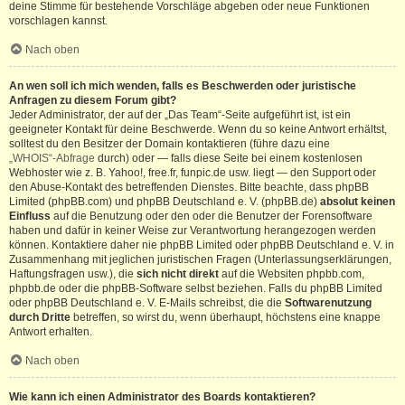
deine Stimme für bestehende Vorschläge abgeben oder neue Funktionen
vorschlagen kannst.
Nach oben
An wen soll ich mich wenden, falls es Beschwerden oder juristische
Anfragen zu diesem Forum gibt?
Jeder Administrator, der auf der „Das Team“-Seite aufgeführt ist, ist ein
geeigneter Kontakt für deine Beschwerde. Wenn du so keine Antwort erhältst,
solltest du den Besitzer der Domain kontaktieren (führe dazu eine
„WHOIS“-Abfrage
durch) oder — falls diese Seite bei einem kostenlosen
Webhoster wie z. B. Yahoo!, free.fr, funpic.de usw. liegt — den Support oder
den Abuse-Kontakt des betreffenden Dienstes. Bitte beachte, dass phpBB
Limited (phpBB.com) und phpBB Deutschland e. V. (phpBB.de)
absolut keinen
Einfluss
auf die Benutzung oder den oder die Benutzer der Forensoftware
haben und dafür in keiner Weise zur Verantwortung herangezogen werden
können. Kontaktiere daher nie phpBB Limited oder phpBB Deutschland e. V. in
Zusammenhang mit jeglichen juristischen Fragen (Unterlassungserklärungen,
Haftungsfragen usw.), die
sich nicht direkt
auf die Websiten phpbb.com,
phpbb.de oder die phpBB-Software selbst beziehen. Falls du phpBB Limited
oder phpBB Deutschland e. V. E-Mails schreibst, die die
Softwarenutzung
durch Dritte
betreffen, so wirst du, wenn überhaupt, höchstens eine knappe
Antwort erhalten.
Nach oben
Wie kann ich einen Administrator des Boards kontaktieren?